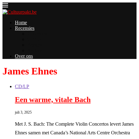
Home
Recensies
Concerten
CD/LP
Boeken
Andere
Over ons
James Ehnes
CD/LP
Een warme, vitale Bach
juli 3, 2025
Met J. S. Bach: The Complete Violin Concertos levert James
Ehnes samen met Canada’s National Arts Centre Orchestra