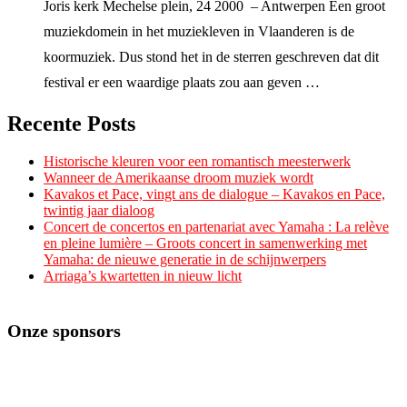
Joris kerk Mechelse plein, 24 2000 – Antwerpen Een groot
muziekdomein in het muziekleven in Vlaanderen is de
koormuziek. Dus stond het in de sterren geschreven dat dit
festival er een waardige plaats zou aan geven …
Recente Posts
Historische kleuren voor een romantisch meesterwerk
Wanneer de Amerikaanse droom muziek wordt
Kavakos et Pace, vingt ans de dialogue – Kavakos en Pace,
twintig jaar dialoog
Concert de concertos en partenariat avec Yamaha : La relève
en pleine lumière – Groots concert in samenwerking met
Yamaha: de nieuwe generatie in de schijnwerpers
Arriaga’s kwartetten in nieuw licht
Onze sponsors