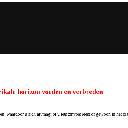
ikale horizon voeden en verbreden
itten, waardoor u zich afvraagt of u iets zinvols leest of gewoon in he