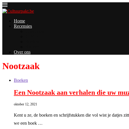
Home
Recensies
Concerten
CD/LP
Boeken
Andere
Over ons
Nootzaak
Boeken
Een Nootzaak aan verhalen die uw muz
oktober 12, 2021
Kent u ze, de boeken en schrijfstukken die vol wist je datjes z
we een boek …