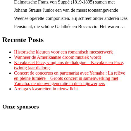
Dalmatische Franz von Suppé (1819-1895) samen met
Johann Strauss Junior een van de meest toonaangevende
Weense operette-componisten. Hij schreef onder anderen Das
Pensionat, die schöne Galathée en Boccaccio. Het waren …
Recente Posts
Historische kleuren voor een romantisch meesterwerk
Wanneer de Amerikaanse droom muziek wordt
Kavakos et Pace, vingt ans de dialogue – Kavakos en Pace,
twintig jaar dialoog
Concert de concertos en partenariat avec Yamaha : La relève
en pleine lumière – Groots concert in samenwerking met
Yamaha: de nieuwe generatie in de schijnwerpers
Arriaga’s kwartetten in nieuw licht
Onze sponsors