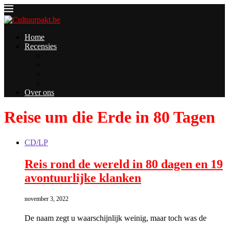
Home
Recensies
Concerten
CD/LP
Boeken
Andere
Over ons
Reise um die Erde in 80 Tagen
CD/LP
Reis rond de wereld in 80 dagen en 19
avontuurlijke klanken
november 3, 2022
De naam zegt u waarschijnlijk weinig, maar toch was de