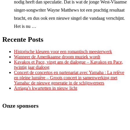
nodig heeft dan speculatie. Dat is wat de jonge West-Vlaamse
singer-songwriter Wayne Matthews tot een prachtig resultaat
bracht, en dus ook een nieuwe singel die vandaag verschijnt.
Het is nu …
Recente Posts
Historische kleuren voor een romantisch meesterwerk
Wanneer de Amerikaanse droom muziek wordt
Kavakos et Pace, vingt ans de dialogue – Kavakos en Pace,
twintig jaar dialoog
Concert de concertos en partenariat avec Yamaha : La relève
en pleine lumière – Groots concert in samenwerking met
Yamaha: de nieuwe generatie in de schijnwerpers
Arriaga’s kwartetten in nieuw licht
Onze sponsors