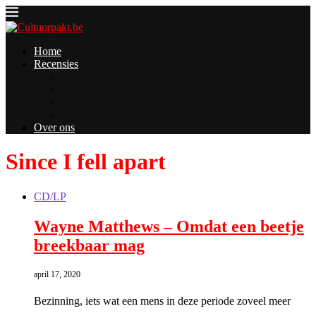
Home
Recensies
Concerten
CD/LP
Boeken
Andere
Over ons
Since I fell apart
CD/LP
Wayne Matthews – Omdat een beetje
breekbaar mag
april 17, 2020
Bezinning, iets wat een mens in deze periode zoveel meer