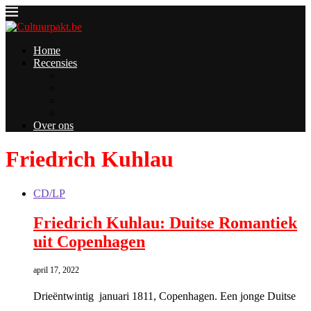
Home
Recensies
Concerten
CD/LP
Boeken
Andere
Over ons
Friedrich Kuhlau
CD/LP
Friedrich Kuhlau: Duitse Romantiek
uit Copenhagen
april 17, 2022
Drieëntwintig januari 1811, Copenhagen. Een jonge Duitse