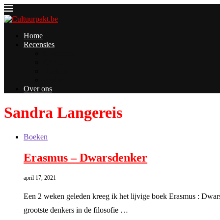
Home
Recensies
Concerten
CD/LP
Boeken
Andere
Over ons
Sandra Langereis
Boeken
Erasmus – Dwarsdenker
april 17, 2021
Een 2 weken geleden kreeg ik het lijvige boek Erasmus : Dwars
grootste denkers in de filosofie …