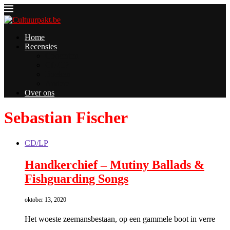
Home
Recensies
Concerten
CD/LP
Boeken
Andere
Over ons
Sebastian Fischer
CD/LP
Handkerchief – Mutiny Ballads &
Fishguarding Songs
oktober 13, 2020
Het woeste zeemansbestaan, op een gammele boot in verre