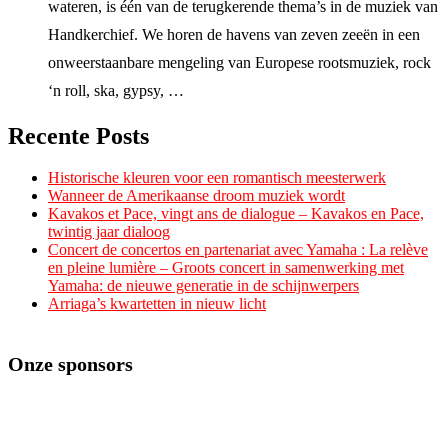
wateren, is één van de terugkerende thema’s in de muziek van
Handkerchief. We horen de havens van zeven zeeën in een
onweerstaanbare mengeling van Europese rootsmuziek, rock
‘n roll, ska, gypsy, …
Recente Posts
Historische kleuren voor een romantisch meesterwerk
Wanneer de Amerikaanse droom muziek wordt
Kavakos et Pace, vingt ans de dialogue – Kavakos en Pace,
twintig jaar dialoog
Concert de concertos en partenariat avec Yamaha : La relève
en pleine lumière – Groots concert in samenwerking met
Yamaha: de nieuwe generatie in de schijnwerpers
Arriaga’s kwartetten in nieuw licht
Onze sponsors