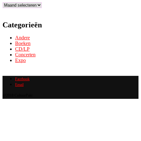
Archief
Categorieën
Andere
Boeken
CD/LP
Concerten
Expo
Facebook
Email
@2018 CultuurPakt