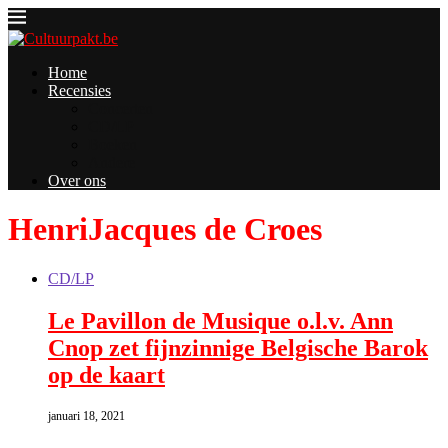
Home
Recensies
Concerten
CD/LP
Boeken
Andere
Over ons
HenriJacques de Croes
CD/LP
Le Pavillon de Musique o.l.v. Ann
Cnop zet fijnzinnige Belgische Barok
op de kaart
januari 18, 2021