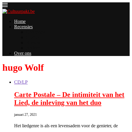
Home
Recensies
Concerten
CD/LP
Boeken
Andere
Over ons
hugo Wolf
CD/LP
Carte Postale – De intimiteit van het
Lied, de inleving van het duo
januari 27, 2021
Het liedgenre is als een levensadem voor de genieter, de