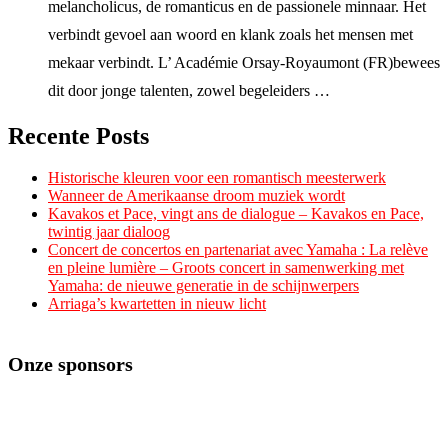
melancholicus, de romanticus en de passionele minnaar. Het
verbindt gevoel aan woord en klank zoals het mensen met
mekaar verbindt. L’ Académie Orsay-Royaumont (FR)bewees
dit door jonge talenten, zowel begeleiders …
Recente Posts
Historische kleuren voor een romantisch meesterwerk
Wanneer de Amerikaanse droom muziek wordt
Kavakos et Pace, vingt ans de dialogue – Kavakos en Pace,
twintig jaar dialoog
Concert de concertos en partenariat avec Yamaha : La relève
en pleine lumière – Groots concert in samenwerking met
Yamaha: de nieuwe generatie in de schijnwerpers
Arriaga’s kwartetten in nieuw licht
Onze sponsors