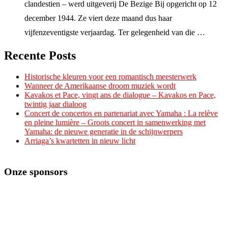
clandestien – werd uitgeverij De Bezige Bij opgericht op 12
december 1944. Ze viert deze maand dus haar
vijfenzeventigste verjaardag. Ter gelegenheid van die …
Recente Posts
Historische kleuren voor een romantisch meesterwerk
Wanneer de Amerikaanse droom muziek wordt
Kavakos et Pace, vingt ans de dialogue – Kavakos en Pace,
twintig jaar dialoog
Concert de concertos en partenariat avec Yamaha : La relève
en pleine lumière – Groots concert in samenwerking met
Yamaha: de nieuwe generatie in de schijnwerpers
Arriaga’s kwartetten in nieuw licht
Onze sponsors