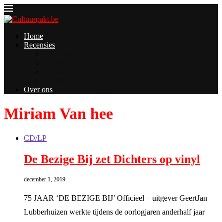
Home
Recensies
Concerten
CD/LP
Boeken
Andere
Over ons
Miriam Van hee
CD/LP
De Bezige Bij zet Dichters op vinyl
december 1, 2019
75 JAAR ‘DE BEZIGE BIJ’ Officieel – uitgever GeertJan
Lubberhuizen werkte tijdens de oorlogjaren anderhalf jaar