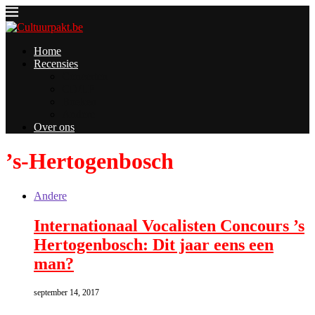
Home
Recensies
Concerten
CD/LP
Boeken
Andere
Over ons
’s-Hertogenbosch
Andere
Internationaal Vocalisten Concours ’s
Hertogenbosch: Dit jaar eens een
man?
september 14, 2017