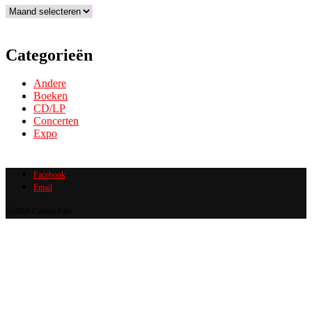
Archief
Categorieën
Andere
Boeken
CD/LP
Concerten
Expo
Facebook
Email
@2018 CultuurPakt