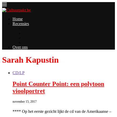
Home
Recensies
Concerten
CD/LP
Boeken
Andere
Over ons
Sarah Kapustin
CD/LP
Point Counter Point: een polytoon
vioolportret
november 15, 2017
**** Op het eerste gezicht lijkt de cd van de Amerikaanse –