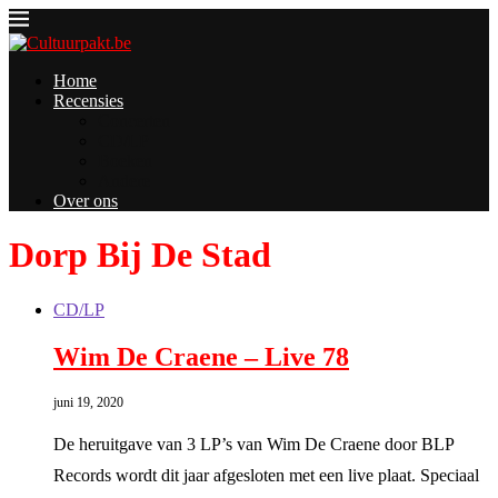
Home
Recensies
Concerten
CD/LP
Boeken
Andere
Over ons
Dorp Bij De Stad
CD/LP
Wim De Craene – Live 78
juni 19, 2020
De heruitgave van 3 LP’s van Wim De Craene door BLP
Records wordt dit jaar afgesloten met een live plaat. Speciaal