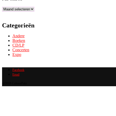
Archief
Categorieën
Andere
Boeken
CD/LP
Concerten
Expo
Facebook
Email
@2018 CultuurPakt