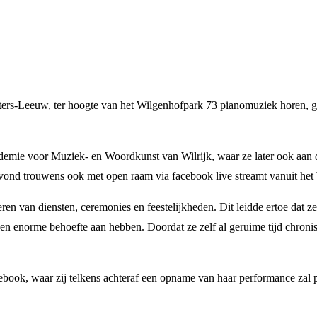
rs-Leeuw, ter hoogte van het Wilgenhofpark 73 pianomuziek horen, ge
ademie voor Muziek- en Woordkunst van Wilrijk, waar ze later ook aan 
 avond trouwens ook met open raam via facebook live streamt vanuit he
steren van diensten, ceremonies en feestelijkheden. Dit leidde ertoe da
 een enorme behoefte aan hebben. Doordat ze zelf al geruime tijd chron
ook, waar zij telkens achteraf een opname van haar performance zal p