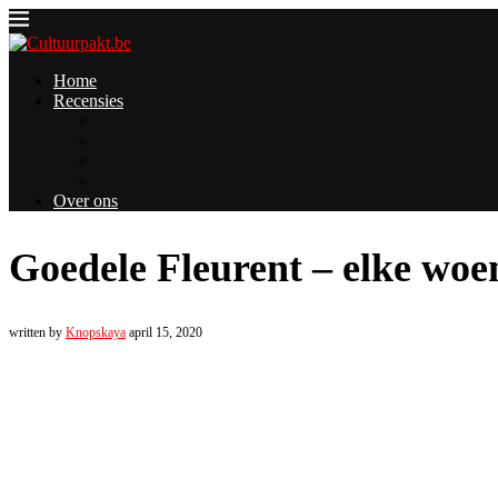
Home
Recensies
Concerten
CD/LP
Boeken
Andere
Over ons
Goedele Fleurent – elke woe
written by
Knopskaya
april 15, 2020