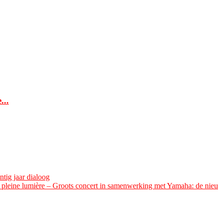
...
tig jaar dialoog
n pleine lumière – Groots concert in samenwerking met Yamaha: de nieu