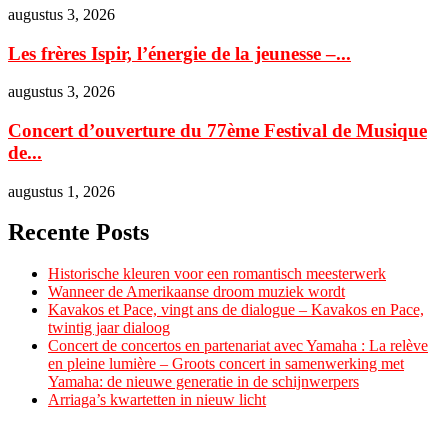
augustus 3, 2026
Les frères Ispir, l’énergie de la jeunesse –...
augustus 3, 2026
Concert d’ouverture du 77ème Festival de Musique
de...
augustus 1, 2026
Recente Posts
Historische kleuren voor een romantisch meesterwerk
Wanneer de Amerikaanse droom muziek wordt
Kavakos et Pace, vingt ans de dialogue – Kavakos en Pace,
twintig jaar dialoog
Concert de concertos en partenariat avec Yamaha : La relève
en pleine lumière – Groots concert in samenwerking met
Yamaha: de nieuwe generatie in de schijnwerpers
Arriaga’s kwartetten in nieuw licht