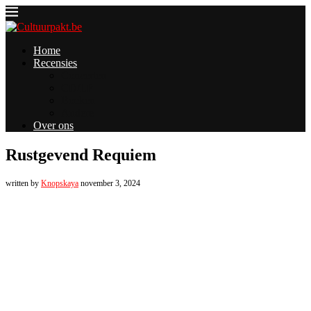
Home
Recensies
Concerten
CD/LP
Boeken
Andere
Over ons
Rustgevend Requiem
written by
Knopskaya
november 3, 2024