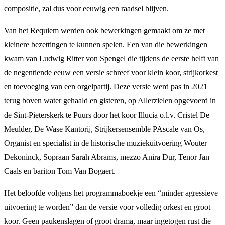
compositie, zal dus voor eeuwig een raadsel blijven.
Van het Requiem werden ook bewerkingen gemaakt om ze met
kleinere bezettingen te kunnen spelen. Een van die bewerkingen
kwam van Ludwig Ritter von Spengel die tijdens de eerste helft van
de negentiende eeuw een versie schreef voor klein koor, strijkorkest
en toevoeging van een orgelpartij. Deze versie werd pas in 2021
terug boven water gehaald en gisteren, op Allerzielen opgevoerd in
de Sint-Pieterskerk te Puurs door het koor Illucia o.l.v. Cristel De
Meulder, De Wase Kantorij, Strijkersensemble PAscale van Os,
Organist en specialist in de historische muziekuitvoering Wouter
Dekoninck, Sopraan Sarah Abrams, mezzo Anira Dur, Tenor Jan
Caals en bariton Tom Van Bogaert.
Het beloofde volgens het programmaboekje een “minder agressieve
uitvoering te worden” dan de versie voor volledig orkest en groot
koor. Geen paukenslagen of groot drama, maar ingetogen rust die