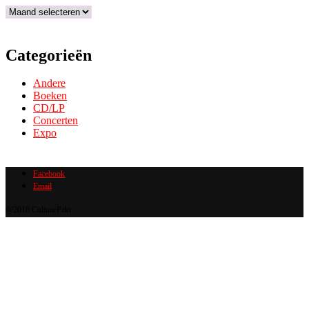
Archief
Categorieën
Andere
Boeken
CD/LP
Concerten
Expo
Facebook
Email
@2018 CultuurPakt