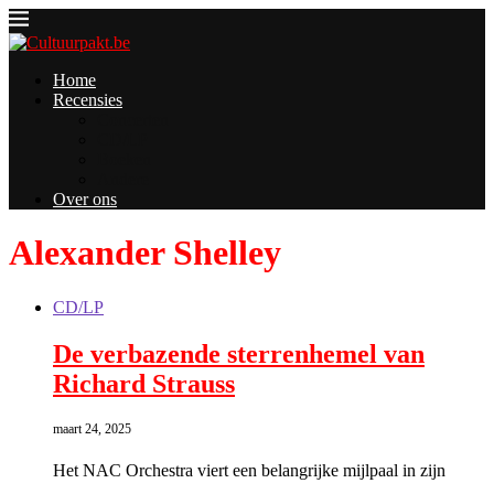
Home
Recensies
Concerten
CD/LP
Boeken
Andere
Over ons
Alexander Shelley
CD/LP
De verbazende sterrenhemel van
Richard Strauss
maart 24, 2025
Het NAC Orchestra viert een belangrijke mijlpaal in zijn