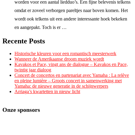
worden voor een aantal liedduo’s. Een fijne belevenis telkens
omdat er zoveel verborgen pareltjes naar boven komen. Het
wordt ook telkens uit een andere interessante hoek bekeken
en aangepakt. Toch is er …
Recente Posts
Historische kleuren voor een romantisch meesterwerk
Wanneer de Amerikaanse droom muziek wordt
Kavakos et Pace, vingt ans de dialogue – Kavakos en Pace,
twintig jaar dialoog
Concert de concertos en partenariat avec Yamaha : La relève
en pleine lumière – Groots concert in samenwerking met
Yamaha: de nieuwe generatie in de schijnwerpers
Arriaga’s kwartetten in nieuw licht
Onze sponsors